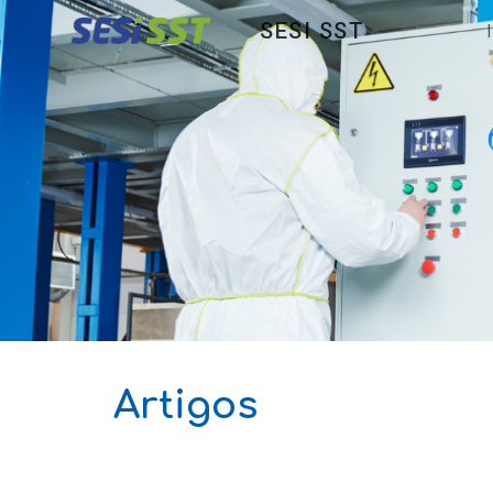
SESI SST
Sk
Artigos